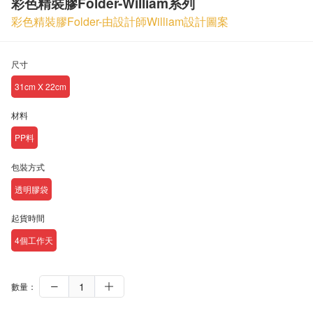
彩色精裝膠Folder-William系列
彩色精裝膠Folder-由設計師William設計圖案
尺寸
31cm X 22cm
材料
PP料
包裝方式
透明膠袋
起貨時間
4個工作天
數量：