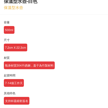
保溫型水壺-白色
保溫型水壺
容量
500ml
尺寸
7.2cm X 22.3cm
材質
瓶身材質304不銹鋼，蓋子為竹製材料
起貨時間
7-14個工作天
其他特色
支持杯蓋鐳射簽名